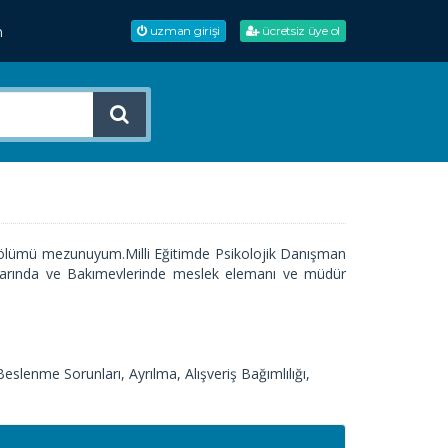
m
uzman girişi
ücretsiz üye ol
i Bölümü mezunuyum.Milli Eğitimde Psikolojik Danışman
mlarında ve Bakımevlerinde meslek elemanı ve müdür
slenme Sorunları, Ayrılma, Alışveriş Bağımlılığı,