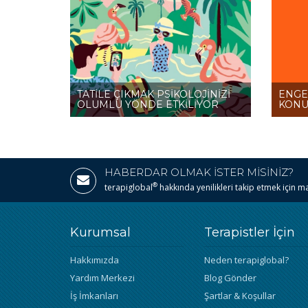
TATİLE ÇIKMAK PSİKOLOJİNİZİ
ENGEL
OLUMLU YÖNDE ETKİLİYOR
KONU
HABERDAR OLMAK İSTER MİSİNİZ?
®
terapiglobal
hakkında yenilikleri takip etmek için mail
Kurumsal
Terapistler İçin
Hakkımızda
Neden terapiglobal?
Yardım Merkezi
Blog Gönder
İş İmkanları
Şartlar & Koşullar