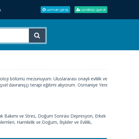
m
uzman girişi
ücretsiz üye ol
koloji bölümü mezunuyum. Uluslararası onaylı evlilik ve
ilişsel davranışçı terapi eğitimi alıyorum. Osmaniye Yeni
Çocuk Bakımı ve Stres, Doğum Sonrası Depresyon, Erkek
mleri, Hamilelik ve Doğum, İlişkiler ve Evlilik,