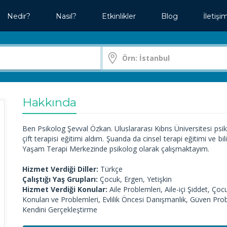
Nedir?
Nasıl?
Etkinlikler
Blog
İletişi
Hakkında
Ben Psikolog Şevval Özkan. Uluslararası Kıbrıs Üniversitesi psi
çift terapisi eğitimi aldım. Şuanda da cinsel terapi eğitimi ve b
Yaşam Terapi Merkezinde psikolog olarak çalışmaktayım.
Hizmet Verdiği Diller:
Türkçe
Çalıştığı Yaş Grupları:
Çocuk, Ergen, Yetişkin
Hizmet Verdiği Konular:
Aile Problemleri, Aile-içi Şiddet, 
Konuları ve Problemleri, Evlilik Öncesi Danışmanlık, Güven Proble
Kendini Gerçekleştirme