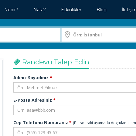
Nedir?
Nasıl?
Etkinlikler
Blog
İletişi
Randevu Talep Edin
Adınız Soyadınız
*
E-Posta Adresiniz
*
Cep Telefonu Numaranız
*
(Bir sonraki aşamada doğrulama sms'