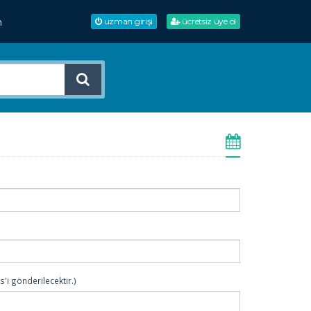
m
uzman girişi
ücretsiz üye ol
i gönderilecektir.)