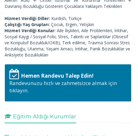
Ailenin Rolü Ψ Cinsel İstismar ve Korunma Yöntemleri Ψ
Davranış Bozukluğu Gösteren Çocuklara Yaklaşım Teknikleri
Hizmet Verdiği Diller:
Kurdish, Türkçe
Çalıştığı Yaş Grupları:
Çocuk, Ergen, Yetişkin
Hizmet Verdiği Konular:
Aile İlişkileri, Aile Problemleri, İntihar,
Sosyal Kaygı / Sosyal Fobi, Stres, Takıntı ve Saplantılar (Obsesif
ve Konpulsif Bozukluk/OKB), Terk edilme, Travma Sonrası Stres
Bozukluğu, Utanma, Yaşam Amacı, İntihar, Panik Bozukluklar ve
Anksiyete Bozuklukları
Hemen Randevu Talep Edin!
Randevunuzu hızlı ve zahmetsizce almak için
tıklayın.
Eğitim Aldığı Kurumlar