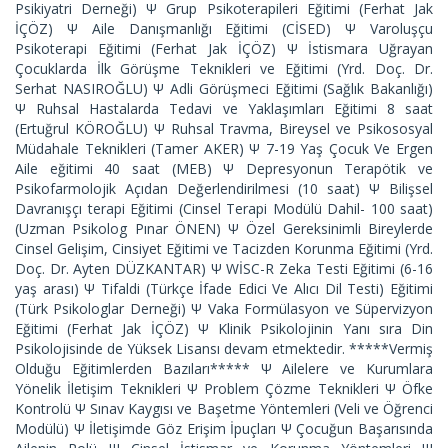
Psikiyatri Derneği) Ψ Grup Psikoterapileri Eğitimi (Ferhat Jak
İÇÖZ) Ψ Aile Danışmanlığı Eğitimi (CİSED) Ψ Varoluşçu
Psikoterapi Eğitimi (Ferhat Jak İÇÖZ) Ψ İstismara Uğrayan
Çocuklarda İlk Görüşme Teknikleri ve Eğitimi (Yrd. Doç. Dr.
Serhat NASIROĞLU) Ψ Adli Görüşmeci Eğitimi (Sağlık Bakanlığı)
Ψ Ruhsal Hastalarda Tedavi ve Yaklaşımları Eğitimi 8 saat
(Ertuğrul KÖROĞLU) Ψ Ruhsal Travma, Bireysel ve Psikososyal
Müdahale Teknikleri (Tamer AKER) Ψ 7-19 Yaş Çocuk Ve Ergen
Aile eğitimi 40 saat (MEB) Ψ Depresyonun Terapötik ve
Psikofarmolojik Açıdan Değerlendirilmesi (10 saat) Ψ Bilişsel
Davranışçı terapi Eğitimi (Cinsel Terapi Modülü Dahil- 100 saat)
(Uzman Psikolog Pınar ÖNEN) Ψ Özel Gereksinimli Bireylerde
Cinsel Gelişim, Cinsiyet Eğitimi ve Tacizden Korunma Eğitimi (Yrd.
Doç. Dr. Ayten DÜZKANTAR) Ψ WİSC-R Zeka Testi Eğitimi (6-16
yaş arası) Ψ Tifaldi (Türkçe İfade Edici Ve Alıcı Dil Testi) Eğitimi
(Türk Psikologlar Derneği) Ψ Vaka Formülasyon ve Süpervizyon
Eğitimi (Ferhat Jak İÇÖZ) Ψ Klinik Psikolojinin Yanı sıra Din
Psikolojisinde de Yüksek Lisansı devam etmektedir. *****Vermiş
Olduğu Eğitimlerden Bazıları***** Ψ Ailelere ve Kurumlara
Yönelik İletişim Teknikleri Ψ Problem Çözme Teknikleri Ψ Öfke
Kontrolü Ψ Sınav Kaygısı ve Başetme Yöntemleri (Veli ve Öğrenci
Modülü) Ψ İletişimde Göz Erişim İpuçları Ψ Çocuğun Başarısında