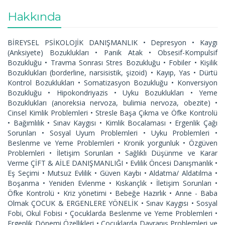
Hakkında
BİREYSEL PSİKOLOJİK DANIŞMANLIK • Depresyon • Kaygı
(Anksiyete) Bozuklukları • Panik Atak • Obsesif-Kompulsif
Bozukluğu • Travma Sonrası Stres Bozukluğu • Fobiler • Kişilik
Bozuklukları (borderline, narsisistik, şizoid) • Kayıp, Yas • Dürtü
Kontrol Bozuklukları • Somatizasyon Bozukluğu • Konversiyon
Bozukluğu • Hipokondriyazis • Uyku Bozuklukları • Yeme
Bozuklukları (anoreksia nervoza, bulimia nervoza, obezite) •
Cinsel Kimlik Problemleri • Stresle Başa Çıkma ve Öfke Kontrolü
• Bağımlılık • Sınav Kaygısı • Kimlik Bocalaması • Ergenlik Çağı
Sorunları • Sosyal Uyum Problemleri • Uyku Problemleri •
Beslenme ve Yeme Problemleri • Kronik yorgunluk • Özgüven
Problemleri • İletişim Sorunları • Sağlıklı Düşünme ve Karar
Verme ÇİFT & AİLE DANIŞMANLIĞI • Evlilik Öncesi Danışmanlık •
Eş Seçimi • Mutsuz Evlilik • Güven Kaybı • Aldatma/ Aldatılma •
Boşanma • Yeniden Evlenme • Kıskançlık • İletişim Sorunları •
Öfke Kontrolü • Kriz yönetimi • Bebeğe Hazırlık • Anne - Baba
Olmak ÇOCUK & ERGENLERE YÖNELİK • Sınav Kaygısı • Sosyal
Fobi, Okul Fobisi • Çocuklarda Beslenme ve Yeme Problemleri •
Ergenlik Dönemi Özellikleri • Çocuklarda Davranış Problemleri ve