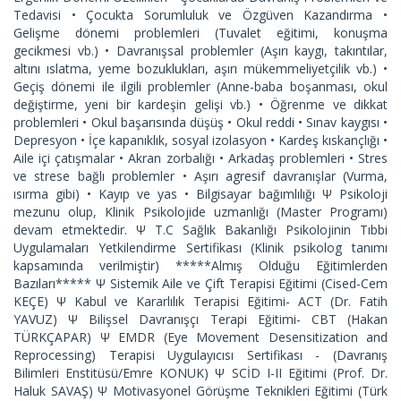
Tedavisi • Çocukta Sorumluluk ve Özgüven Kazandırma •
Gelişme dönemi problemleri (Tuvalet eğitimi, konuşma
gecikmesi vb.) • Davranışsal problemler (Aşırı kaygı, takıntılar,
altını ıslatma, yeme bozuklukları, aşırı mükemmeliyetçilik vb.) •
Geçiş dönemi ile ilgili problemler (Anne-baba boşanması, okul
değiştirme, yeni bir kardeşin gelişi vb.) • Öğrenme ve dikkat
problemleri • Okul başarısında düşüş • Okul reddi • Sınav kaygısı •
Depresyon • İçe kapanıklık, sosyal izolasyon • Kardeş kıskançlığı •
Aile içi çatışmalar • Akran zorbalığı • Arkadaş problemleri • Stres
ve strese bağlı problemler • Aşırı agresif davranışlar (Vurma,
ısırma gibi) • Kayıp ve yas • Bilgisayar bağımlılığı Ψ Psikoloji
mezunu olup, Klinik Psikolojide uzmanlığı (Master Programı)
devam etmektedir. Ψ T.C Sağlık Bakanlığı Psikolojinin Tıbbi
Uygulamaları Yetkilendirme Sertifikası (Klinik psikolog tanımı
kapsamında verilmiştir) *****Almış Olduğu Eğitimlerden
Bazıları***** Ψ Sistemik Aile ve Çift Terapisi Eğitimi (Cised-Cem
KEÇE) Ψ Kabul ve Kararlılık Terapisi Eğitimi- ACT (Dr. Fatih
YAVUZ) Ψ Bilişsel Davranışçı Terapi Eğitimi- CBT (Hakan
TÜRKÇAPAR) Ψ EMDR (Eye Movement Desensitization and
Reprocessing) Terapisi Uygulayıcısı Sertifikası - (Davranış
Bilimleri Enstitüsü/Emre KONUK) Ψ SCİD I-II Eğitimi (Prof. Dr.
Haluk SAVAŞ) Ψ Motivasyonel Görüşme Teknikleri Eğitimi (Türk