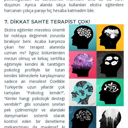
düşünün. Ayrıca alanda sıkça kullanılan ekstra eğitimlere
harcanan çokça parayı hiç hesaba katmadım bile.
7. DİKKAT SAHTE TERAPİST ÇOK!
Ekstra eğitimler meselesi önemli
bir noktaya değinmek zorunda
bırakıyor beni. Acaba karşınıza
çıkan her terapist alanında
uzman mı? İlgisiz bölümlerden
mezun olmuş ve birkaç sertifika
eğitimiyle kendini ilk tanıttığım
psikolog profiliyle bir tutan
kendini bilmezlerle karşılaşmanız
sadece an meselesi! Özellikle
Türkiye’de uzun yıllardır çok
tartışılan ‘’Psikolog kimdir?’’,
‘’Kimler hangi psikolojik desteği
verebilir?’’ gibi soruların sınırları
pek çizilmemiştir ve alandaki
danışmanları sistemli olarak
kontrol eden bir denetleme
mekanizması da maalesef ki