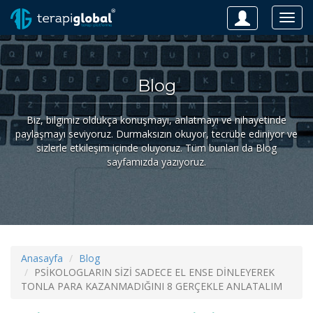
Togg
navig
Blog
Biz, bilgimiz oldukça konuşmayı, anlatmayı ve nihayetinde
paylaşmayı seviyoruz. Durmaksızın okuyor, tecrübe ediniyor ve
sizlerle etkileşim içinde oluyoruz. Tüm bunları da Blog
sayfamızda yazıyoruz.
Anasayfa
Blog
PSİKOLOGLARIN SİZİ SADECE EL ENSE DİNLEYEREK
TONLA PARA KAZANMADIĞINI 8 GERÇEKLE ANLATALIM