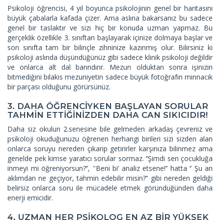
Psikoloji öğrencisi, 4 yıl boyunca psikolojinin genel bir haritasını
büyük çabalarla kafada çizer. Ama aslına bakarsanız bu sadece
genel bir taslaktır ve sizi hiç bir konuda uzman yapmaz. Bu
gerçeklik özellikle 3. sınıftan başlayarak içinize dolmaya başlar ve
son sınıfta tam bir bilinçle zihninize kazınmış olur. Bilirsiniz ki
psikoloji aslında düşündüğünüz gibi sadece klinik psikoloji değildir
ve onlarca alt dal barındırır. Mezun olduktan sonra işinizin
bitmediğini bilakis mezuniyetin sadece büyük fotoğrafın minnacık
bir parçası olduğunu görürsünüz.
3. DAHA ÖĞRENCİYKEN BAŞLAYAN SORULAR
TAHMİN ETTİĞİNİZDEN DAHA CAN SIKICIDIR!
Daha siz okulun 2.senesine bile gelmeden arkadaş çevreniz ve
psikoloji okuduğunuzu öğrenen herhangi birileri sizi sizden alan
onlarca soruyu nereden çıkarıp getirirler karşınıza bilinmez ama
genelde pek kimse yaratıcı sorular sormaz. ‘’Şimdi sen çocukluğa
inmeyi mi öğreniyorsun?’’, ''Beni bi’ analiz etsene!’’ hatta ‘’ Şu an
aklımdan ne geçiyor, tahmin edebilir misin?’’ gibi nereden geldiği
belirsiz onlarca soru ile mücadele etmek göründüğünden daha
enerji emicidir.
4. UZMAN HER PSİKOLOG EN AZ BİR YÜKSEK