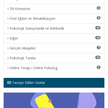
6
Dil-Konuşma
8
Özel Eğitim ve Rehabilitasyon
15
Psikolojik Danışmanlık ve Rehberlik
10
Diğer
7
Gerçek Hikayeler
13
Psikolojik Tanılar
1
Online Terapi I Online Psikolog
Tavsiye Edilen Yazılar