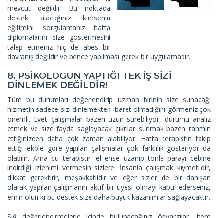
mevcut değildir. Bu noktada
destek alacağınız kimsenin
eğitimini sorgulamanız hatta
diplomalarını size göstermesini
talep etmeniz hiç de abes bir
davranış değildir ve bence yapılması gerek bir uygulamadır.
8. PSİKOLOGUN YAPTIĞI TEK İŞ SİZİ
DİNLEMEK DEĞİLDİR!
Tüm bu durumları değerlendirip uzman birinin size sunacağı
hizmetin sadece sizi dinlemekten ibaret olmadığını görmeniz çok
önemli. Evet çalışmalar bazen uzun sürebiliyor, durumu analiz
etmek ve size fayda sağlayacak çıktılar sunmak bazen tahmin
ettiğinizden daha çok zaman alabiliyor. Hatta terapistin takip
ettiği ekole göre yapılan çalışmalar çok farklılık gösteriyor da
olabilir. Ama bu terapistin el ense uzanıp tonla parayı cebine
indirdiği izlenimi vermesin sizlere. İnsanla çalışmak kıymetlidir,
dikkat gerektirir, meşakkatlidir ve eğer sizler de bir danışan
olarak yapılan çalışmanın aktif bir üyesi olmayı kabul ederseniz,
emin olun ki bu destek size daha büyük kazanımlar sağlayacaktır.
Sığ değerlendirmelerle içinde bulunacağınız önyargılar, hem