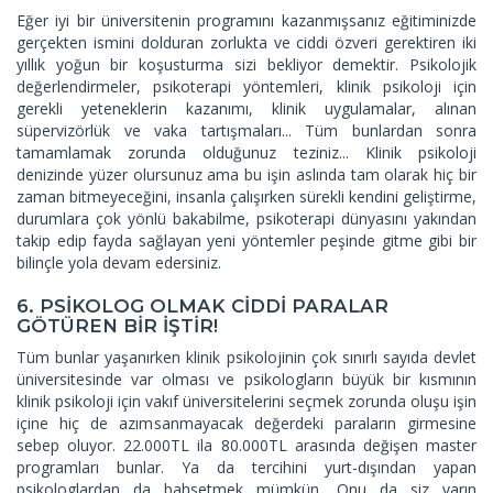
Eğer iyi bir üniversitenin programını kazanmışsanız eğitiminizde
gerçekten ismini dolduran zorlukta ve ciddi özveri gerektiren iki
yıllık yoğun bir koşusturma sizi bekliyor demektir. Psikolojik
değerlendirmeler, psikoterapi yöntemleri, klinik psikoloji için
gerekli yeteneklerin kazanımı, klinik uygulamalar, alınan
süpervizörlük ve vaka tartışmaları... Tüm bunlardan sonra
tamamlamak zorunda olduğunuz teziniz... Klinik psikoloji
denizinde yüzer olursunuz ama bu işin aslında tam olarak hiç bir
zaman bitmeyeceğini, insanla çalışırken sürekli kendini geliştirme,
durumlara çok yönlü bakabilme, psikoterapi dünyasını yakından
takip edip fayda sağlayan yeni yöntemler peşinde gitme gibi bir
bilinçle yola devam edersiniz.
6. PSİKOLOG OLMAK CİDDİ PARALAR
GÖTÜREN BİR İŞTİR!
Tüm bunlar yaşanırken klinik psikolojinin çok sınırlı sayıda devlet
üniversitesinde var olması ve psikologların büyük bir kısmının
klinik psikoloji için vakıf üniversitelerini seçmek zorunda oluşu işin
içine hiç de azımsanmayacak değerdeki paraların girmesine
sebep oluyor. 22.000TL ila 80.000TL arasında değişen master
programları bunlar. Ya da tercihini yurt-dışından yapan
psikologlardan da bahsetmek mümkün. Onu da siz varın