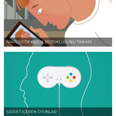
NARSİSİSTİK KİŞİLİK BOZUKLUĞUNU TANIMA
ŞİDDET İÇEREN OYUNLAR