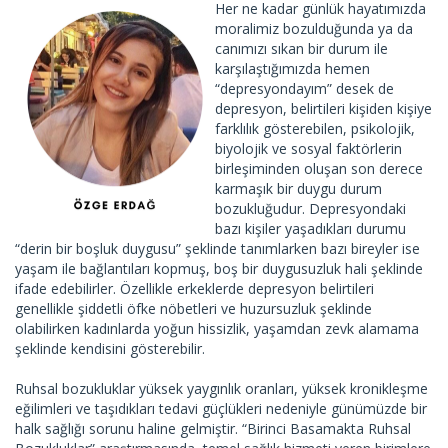
Her ne kadar günlük hayatımızda
moralimiz bozulduğunda ya da
canımızı sıkan bir durum ile
karşılaştığımızda hemen
“depresyondayım” desek de
depresyon, belirtileri kişiden kişiye
farklılık gösterebilen, psikolojik,
biyolojik ve sosyal faktörlerin
birleşiminden oluşan son derece
karmaşık bir duygu durum
bozukluğudur. Depresyondaki
bazı kişiler yaşadıkları durumu
“derin bir boşluk duygusu” şeklinde tanımlarken bazı bireyler ise
yaşam ile bağlantıları kopmuş, boş bir duygusuzluk hali şeklinde
ifade edebilirler. Özellikle erkeklerde depresyon belirtileri
genellikle şiddetli öfke nöbetleri ve huzursuzluk şeklinde
olabilirken kadınlarda yoğun hissizlik, yaşamdan zevk alamama
şeklinde kendisini gösterebilir.
Ruhsal bozukluklar yüksek yaygınlık oranları, yüksek kronikleşme
eğilimleri ve taşıdıkları tedavi güçlükleri nedeniyle günümüzde bir
halk sağlığı sorunu haline gelmiştir. “Birinci Basamakta Ruhsal