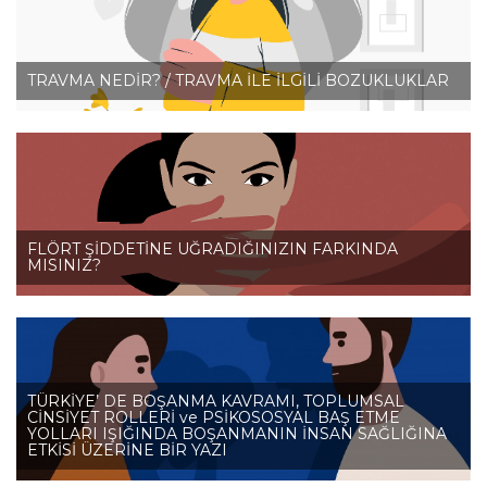
TRAVMA NEDİR? / TRAVMA İLE İLGİLİ BOZUKLUKLAR
FLÖRT ŞİDDETİNE UĞRADIĞINIZIN FARKINDA
MISINIZ?
TÜRKİYE’ DE BOŞANMA KAVRAMI, TOPLUMSAL
CİNSİYET ROLLERİ ve PSİKOSOSYAL BAŞ ETME
YOLLARI IŞIĞINDA BOŞANMANIN İNSAN SAĞLIĞINA
ETKİSİ ÜZERİNE BİR YAZI