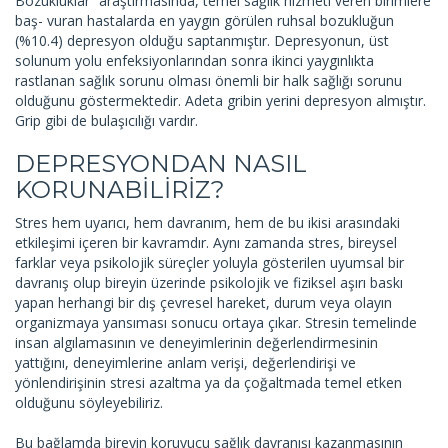
Bozukluklar” araştırmasında, temel sağlık hizmeti veren birimlere
baş- vuran hastalarda en yaygın görülen ruhsal bozukluğun
(%10.4) depresyon olduğu saptanmıştır. Depresyonun, üst
solunum yolu enfeksiyonlarından sonra ikinci yaygınlıkta
rastlanan sağlık sorunu olması önemli bir halk sağlığı sorunu
olduğunu göstermektedir. Adeta gribin yerini depresyon almıştır.
Grip gibi de bulaşıcılığı vardır.
DEPRESYONDAN NASIL
KORUNABİLİRİZ?
Stres hem uyarıcı, hem davranım, hem de bu ikisi arasındaki
etkileşimi içeren bir kavramdır. Aynı zamanda stres, bireysel
farklar veya psikolojik süreçler yoluyla gösterilen uyumsal bir
davranış olup bireyin üzerinde psikolojik ve fiziksel aşırı baskı
yapan herhangi bir dış çevresel hareket, durum veya olayın
organizmaya yansıması sonucu ortaya çıkar. Stresin temelinde
insan algılamasının ve deneyimlerinin değerlendirmesinin
yattığını, deneyimlerine anlam verişi, değerlendirişi ve
yönlendirişinin stresi azaltma ya da çoğaltmada temel etken
olduğunu söyleyebiliriz.
Bu bağlamda bireyin koruyucu sağlık davranışı kazanmasının