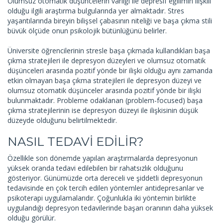
Olumsuz otomatik düşüncelerin varlığı ile depresif eğilimin ilişkili
olduğu ilgili araştırma bulgularında yer almaktadır. Stres
yaşantılarında bireyin bilişsel çabasının niteliği ve başa çıkma stili
büvük ölçüde onun psikolojik bütünlüğünü belirler.
Üniversite öğrencilerinin stresle başa çıkmada kullandıkları başa
çıkma stratejileri ile depresyon düzeyleri ve olumsuz otomatik
düşünceleri arasında pozitif yönde bir ilişki olduğu aynı zamanda
etkin olmayan başa çıkma stratejileri ile depresyon düzeyi ve
olumsuz otomatik düşünceler arasında pozitif yönde bir ilişki
bulunmaktadır. Probleme odaklanan (problem-focused) başa
çıkma stratejilerinin ise depresyon düzeyi ile ilişkisinin düşük
düzeyde olduğunu belirtilmektedir.
NASIL TEDAVİ EDİLİR?
Özellikle son dönemde yapılan araştırmalarda depresyonun
yüksek oranda tedavi edilebilen bir rahatsızlık olduğunu
gösteriyor. Günümüzde orta dereceli ve şiddetli depresyonun
tedavisinde en çok tercih edilen yöntemler antidepresanlar ve
psikoterapi uygulamalarıdır. Çoğunlukla iki yöntemin birlikte
uygulandığı depresyon tedavilerinde başarı oranının daha yüksek
olduğu görülür.