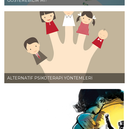
GÖSTEREBİLİR Mİ?
ALTERNATİF PSİKOTERAPİ YÖNTEMLERİ