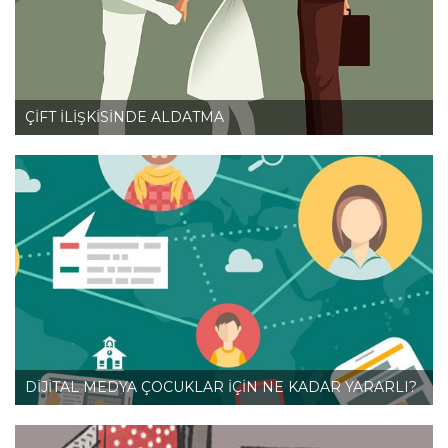
ÇİFT İLİŞKİSİNDE ALDATMA
DİJİTAL MEDYA ÇOCUKLAR İÇİN NE KADAR YARARLI?